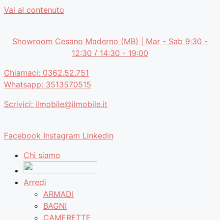
Vai al contenuto
Showroom Cesano Maderno (MB) | Mar - Sab 9:30 -
12:30 / 14:30 - 19:00
Chiamaci: 0362.52.751
Whatsapp: 3513570515
Scrivici: ilmobile@ilmobile.it
Facebook
Instagram
Linkedin
Chi siamo
Arredi
ARMADI
BAGNI
CAMERETTE